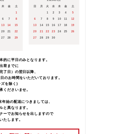
年8月
2026年9月
木
金
土
日
月
火
水
木
金
土
本的に平日のみとなります。
1
1
2
3
4
5
出荷までに
6
7
8
6
7
8
9
10
11
12
完了日）の翌日以降、
13
14
15
13
14
15
16
17
18
19
業日の
20
21
22
20
21
22
23
24
25
26
いております。
27
28
29
27
28
29
30
承くださいませ。
末年始の配送につきましては、
本的に平日のみとなります。
ルと異なります。
出荷までに
ージにお知らせを出しますので
完了日）の翌日以降、
いたします。
業日のお時間をいただいております。
ーズを除く)
ちら
承くださいませ。
、住所をご入力いただくと
末年始の配送につきましては、
送金額が加算されます。
ルと異なります。
ナーでお知らせを出しますので
翌々日になる地域
いたします。