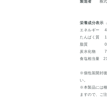
製造者
株式会
栄養成分表示
（
エネルギー 47
たんぱく質 1.
脂質 0.
炭水化物 7.
食塩相当量 21
※個包装開封
い。
※本製品には
ますので、ご