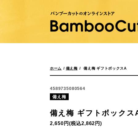
（BambooCut）
運営会社
メルマガ登録・解除
お問い合わせ
大型注文承ります
ホーム
備え梅
備え梅 ギフトボックスA
4589735080564
備え梅
備え梅 ギフトボックス
2,650円(税込2,862円)