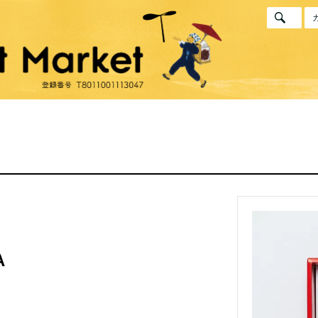
ご利用ガイド
発送時期について
配送料について
売れ筋ランキング
いろいろうれしい梅酒づくりキット梅助
だれでもおいしく梅干しづくりキット梅子
気楽な梅干しづくり教室 2026 in 浅草
BambooCut Products
しおマトぺシリーズ
梅と星のいろもの
ウメボシカルタ
立ち喰い梅干し屋のまかない箱
立ち喰い梅干し屋のまかない瓶
備え
A