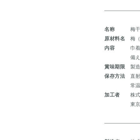
名称
梅
原材料名
梅（
内容
巾着 (4
備え梅ガ
賞味期限
製造
保存方法
直射
常温で保
加工者
株式会
東京都台東