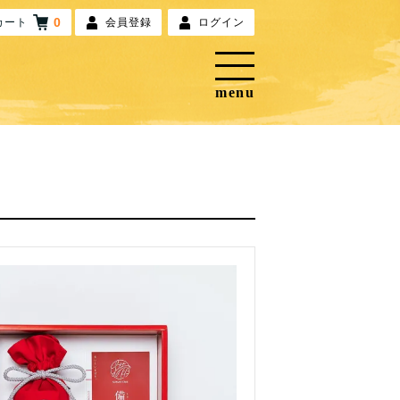
0
カート
会員登録
ログイン
menu
梅
ブランドから探す
ぐるぐるしゃかしゃか
梅と星
立ち喰い梅干し屋
お店から探す
このお店について