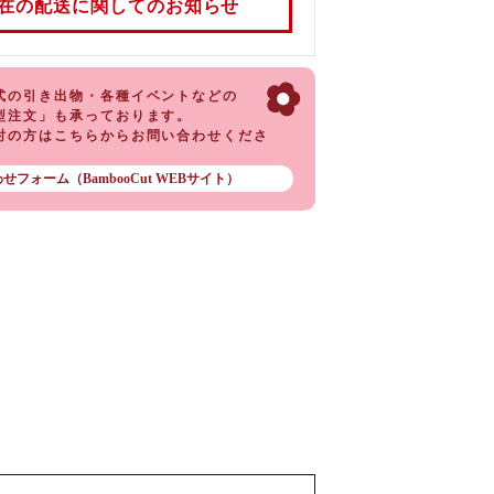
在の配送に関してのお知らせ
式の引き出物・各種イベントなどの
条件がある地域
型注文」も承っております。
によっては、
討の方はこちらからお問い合わせくださ
がある場合（14時以降のみ可能など）があり
せフォーム（BambooCut WEBサイト）
ができない地域もございます。
、指定できる時間帯を確認できます。
は、111-0032 をご入力ください。
uronekoyamato.co.jp/date/Main?LINK=TK
梅子・梅助）
いしく梅干しづくりキット 梅子」
しい梅酒づくりキット 梅助」は、