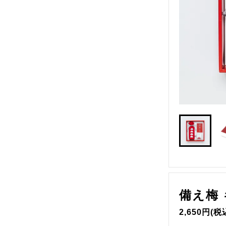
店舗「梅と星」
備え梅
備え梅
2,650円(税