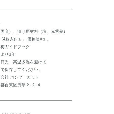
干
国産）、漬け原材料（塩、赤紫蘇）
粒入)×１ 、個包装×１、
イドブック
より3年
日光・高温多湿を避けて
存してください。
社 バンブーカット
区浅草２-２-４