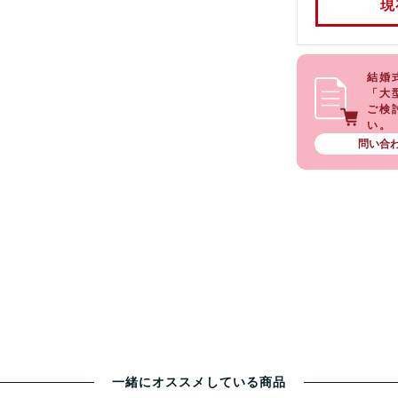
現
中国・四国
九州
沖縄
結婚
■時間帯指定に
「大
お住まいの地域
ご検
時間指定に条件
い。
ます。
問い合わ
また、時間指定
下記サイトより
発地の郵便番号に
http://date.k
ヤマト運輸（
※「だれでもお
一緒にオススメしている商品
「いろいろうれ