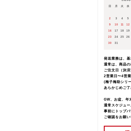
2026
日
月
火
水
発送業務は、基
通常は、商品の
2
3
4
5
ご注文日（決済
9
10
11
12
2営業日〜4営
16
17
18
19
お時間をいただ
23
24
25
26
あらかじめご了
30
31
GW、お盆、年
発送業務は、基
通常スケジュー
通常は、商品の
事前にトップペ
ご注文日（決済
ご確認をお願い
2営業日〜4営
(梅子梅助シリ
地域別送料は
こ
あらかじめご了
決済ページにて
GW、お盆、年
自動計算にて配
通常スケジュー
事前にトップバ
■到着が出荷の
ご確認をお願い
北海道
伊豆諸島
小笠原諸島