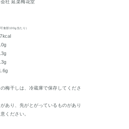
社 延楽梅花堂
可食部100g当たり）
kcal
0g
3g
3g
.6g
後の梅干しは、冷蔵庫で保存してくださ
種があり、先がとがっているものがあり
注意ください。