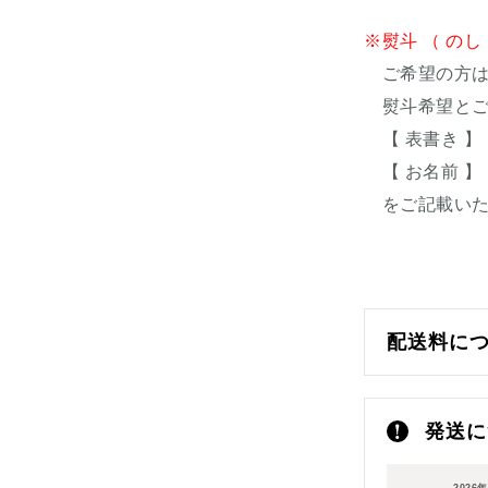
※熨斗 （ の
ご希望の方は
熨斗希望とご
【 表書き 】
【 お名前 】
をご記載いた
配送料に
ヤマト運輸
発送に