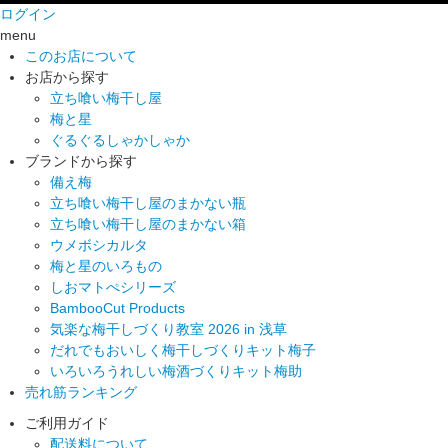
ログイン
menu
このお店について
お店から探す
立ち喰い梅干し屋
梅と星
ぐるぐるしゃかしゃか
ブランドから探す
備え梅
立ち喰い梅干し屋のまかない瓶
立ち喰い梅干し屋のまかない箱
ウメボシカルタ
梅と星のいろもの
しおマトぺシリーズ
BambooCut Products
気楽な梅干しづくり教室 2026 in 浅草
だれでもおいしく梅干しづくりキット梅子
いろいろうれしい梅酒づくりキット梅助
売れ筋ランキング
ご利用ガイド
配送料について