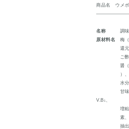
商品名 ウメ
名称
調味
原材料名
梅（
還元水あめ
ご酢、食塩
醤（魚介類
）、砂糖、
水分解物、
甘味料（ス
V.B
、
1
増粘剤（キ
素、パプリ
抽出