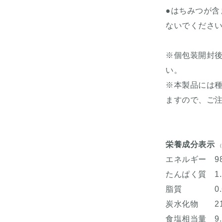
●はちみつが含
ないでくださ
※個包装開封
い。
※本製品には
ますので、ご
栄養成分表示
（
エネルギー 98k
たんぱく質 1.
脂質 0.6
炭水化物 21.
食塩相当量 9.