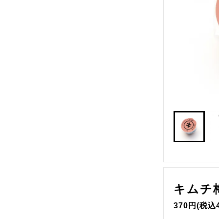
店舗「梅と星」
備え梅
キムチ梅
370円(税込