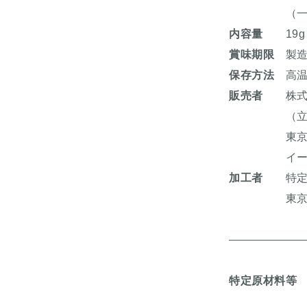
（一部にり
内容量
19g
賞味期限
製造
保存方法
高温
販売者
株式会
（立ち喰
東京都墨田区
イーストヤ
加工者
特定非
東京都台東区上
特定原材料等