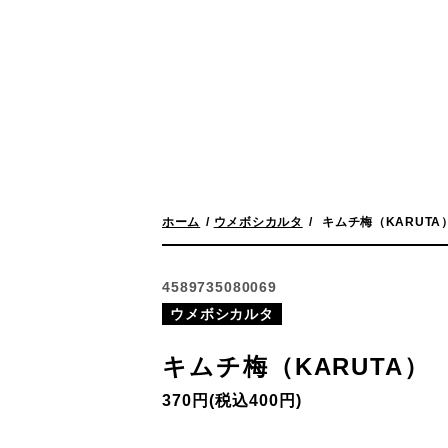
（BambooCut）
運営会社
メルマガ登録・解除
お問い合わせ
大型注文承ります
ホーム
ウメボシカルタ
キムチ梅（KARUTA
4589735080069
ウメボシカルタ
キムチ梅（KARUTA）
370円(税込400円)