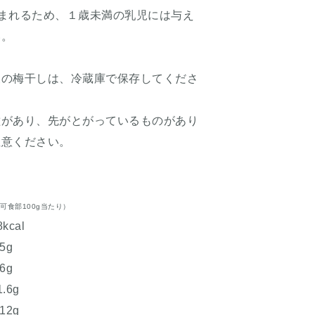
まれるため、１歳未満の乳児には与え
い。
後の梅干しは、冷蔵庫で保存してくださ
種があり、先がとがっているものがあり
注意ください。
可食部100g当たり）
cal
5g
g
6g
12g