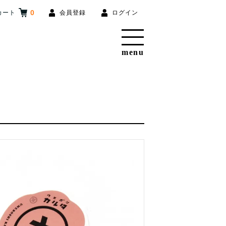
0
カート
会員登録
ログイン
menu
梅
ブランドから探す
ぐるぐるしゃかしゃか
梅と星
立ち喰い梅干し屋
お店から探す
このお店について