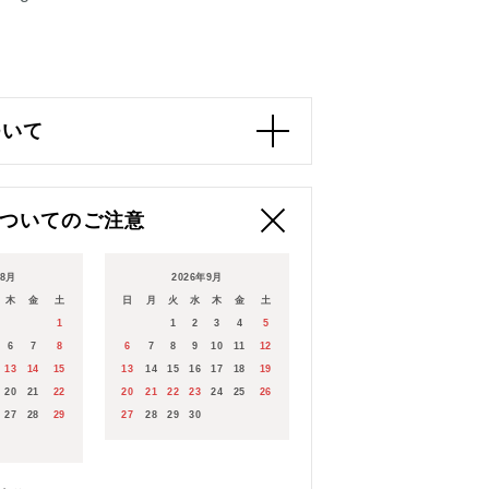
ついて
ついてのご注意
年8月
2026年9月
木
金
土
日
月
火
水
木
金
土
本的に平日のみとなります。
1
1
2
3
4
5
出荷までに
6
7
8
6
7
8
9
10
11
12
完了日）の翌日以降、
13
14
15
13
14
15
16
17
18
19
業日の
20
21
22
20
21
22
23
24
25
26
いております。
27
28
29
27
28
29
30
承くださいませ。
末年始の配送につきましては、