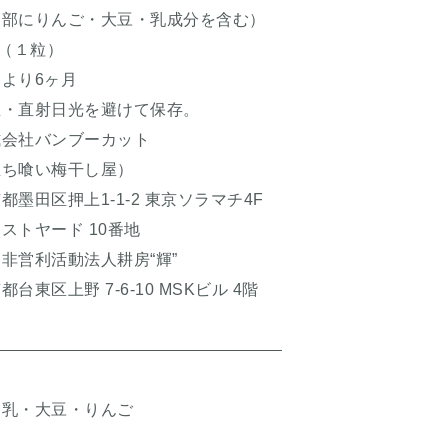
んご・大豆・乳成分を含む）
（１粒）
より6ヶ月
・直射日光を避けて保存。
社バンブーカット
い梅干し屋）
押上1-1-2 東京ソラマチ4F
ード 10番地
営利活動法人耕房“輝”
野 7-6-10 MSKビル 4階
乳・大豆・りんご