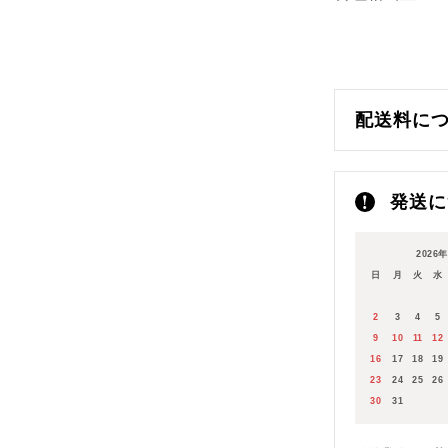
配送料に
ヤマト運輸
発送に
2026
日
月
火
水
発送業務は、基
通常は、商品の
2
3
4
5
ご注文日（決済
9
10
11
12
2営業日〜4営
16
17
18
19
お時間をいただ
23
24
25
26
あらかじめご了
30
31
GW、お盆、年